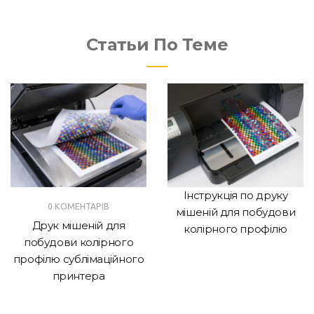
Статьи По Теме
Інструкція по друку
0 КОМЕНТАРІВ
мішеній для побудови
Друк мішеній для
колірного профілю
побудови колірного
профілю сублімаційного
принтера