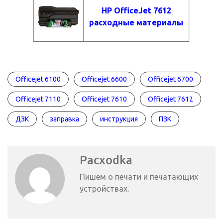
HP OfficeJet 7612
расходные материалы
Officejet 6100
Officejet 6600
Officejet 6700
Officejet 7110
Officejet 7610
Officejet 7612
ДЗК
заправка
инструкция
ПЗК
Pacxodka
Пишем о печати и печатающих
устройствах.