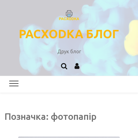
PACXODKA БЛОГ
Друк блог
Позначка:
фотопапір