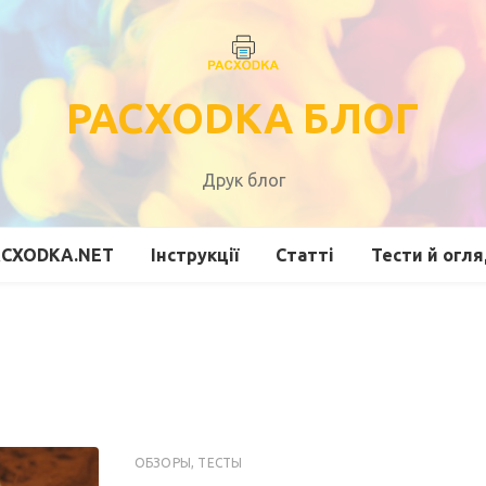
PACXODKA БЛОГ
Друк блог
ACXODKA.NET
Інструкції
Статті
Тести й огл
ОБЗОРЫ, ТЕСТЫ