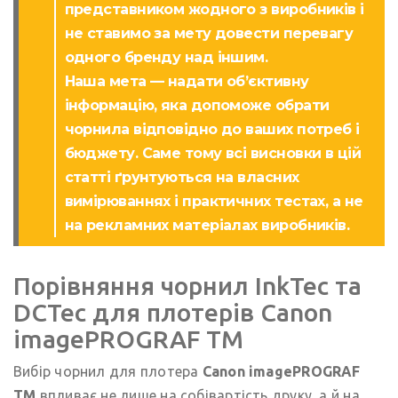
представником жодного з виробників і
не ставимо за мету довести перевагу
одного бренду над іншим.
Наша мета — надати об’єктивну
інформацію, яка допоможе обрати
чорнила відповідно до ваших потреб і
бюджету. Саме тому всі висновки в цій
статті ґрунтуються на власних
вимірюваннях і практичних тестах, а не
на рекламних матеріалах виробників.
Порівняння чорнил InkTec та
DCTec для плотерів Canon
imagePROGRAF TM
Вибір чорнил для плотера
Canon imagePROGRAF
TM
впливає не лише на собівартість друку, а й на