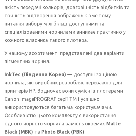
якість передачі кольорів, довговічність відбитків та
точність відтворення зображень. Саме тому
питання вибору між більш доступними та
спеціалізованими чорнилами виникає практично у
кожного власника такого плотера.
У нашому асортименті представлені два варіанти
пігментних чорнил.
InkTec (Південна Корея)
— доступні за ціною
чорнила, які виробник розробляє переважно для
принтерів HP. Водночас вони сумісні з плотерами
Canon imagePROGRAF серії TM і успішно
використовуються багатьма користувачами.
Особливістю цього комплекту є використання
одного чорного чорнила замість окремих
Matte
Black (MBK)
та
Photo Black (PBK)
.