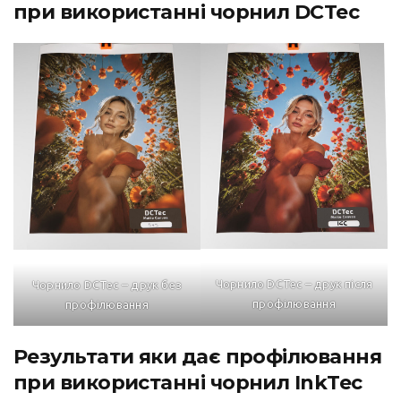
при використанні чорнил DCTec
Чорнило DCTec – друк після
Чорнило DCTec – друк без
профілювання
профілювання
Результати яки дає профілювання
при використанні чорнил InkTec