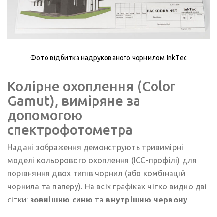
Фото відбитка надрукованого чорнилом InkTec
Колірне охоплення (Color
Gamut), виміряне за
допомогою
спектрофотометра
Надані зображення демонструють тривимірні
моделі кольорового охоплення (ICC-профілі) для
порівняння двох типів чорнил (або комбінацій
чорнила та паперу). На всіх графіках чітко видно дві
сітки:
зовнішню синю
та
внутрішню червону
.