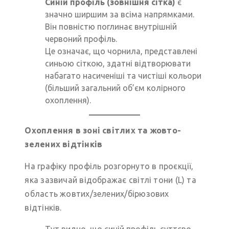
Синій профіль (зовнішня сітка)
є
значно ширшим за всіма напрямками.
Він повністю поглинає внутрішній
червоний профіль.
Це означає, що чорнила, представлені
синьою сіткою, здатні відтворювати
набагато насиченіші та чистіші кольори
(більший загальний об’єм колірного
охоплення).
Охоплення в зоні світлих та жовто-
зелених відтінків
На графіку профіль розгорнуто в проєкції,
яка зазвичай відображає світлі тони (L) та
область жовтих/зелених/бірюзових
відтінків.