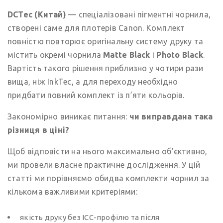
DCTec (Китай)
— спеціалізовані пігментні чорнила,
створені саме для плотерів Canon. Комплект
повністю повторює оригінальну систему друку та
містить окремі чорнила
Matte Black
і
Photo Black
.
Вартість такого рішення приблизно у чотири рази
вища, ніж InkTec, а для переходу необхідно
придбати повний комплект із п’яти кольорів.
Закономірно виникає питання:
чи виправдана така
різниця в ціні?
Щоб відповісти на нього максимально об’єктивно,
ми провели власне практичне дослідження. У цій
статті ми порівняємо обидва комплекти чорнил за
кількома важливими критеріями:
якість друку без ICC-профілю та після