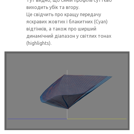
Тут видно, що синій профіль суттєво
виходить убік та вгору.
Це свідчить про кращу передачу
яскравих жовтих і блакитних (Cyan)
відтінків, а також про ширший
динамічний діапазон у світлих тонах
(highlights).