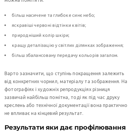
більш насичене та глибоке синє небо;
яскравіші червоні відтінки квітів;
природніший колір шкіри;
кращу деталізацію у світлих ділянках зображення;
більш збалансовану передачу кольорів загалом.
Варто зазначити, що ступінь покращення залежить
від конкретних чорнил, матеріалу та зображення. На
фотографіях і художніх репродукціях різниця
зазвичай найбільш помітна, тоді як під час друку
креслень або технічної документації вона практично
не впливає на кінцевий результат.
Результати яки дає профілювання