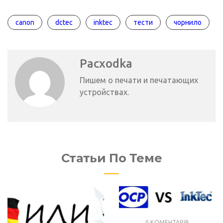
canon
dctec
inktec
тести
чорнило
Pacxodka
Пишем о печати и печатающих
устройствах.
Статьи По Теме
0 КОМЕНТАРІВ