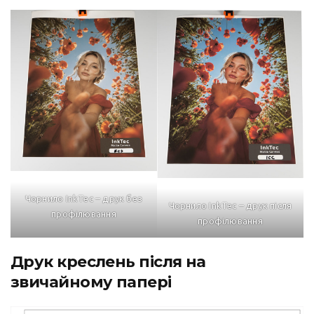
Чорнило InkTec – друк без
Чорнило InkTec – друк після
профілювання
профілювання
Друк креслень після на
звичайному папері