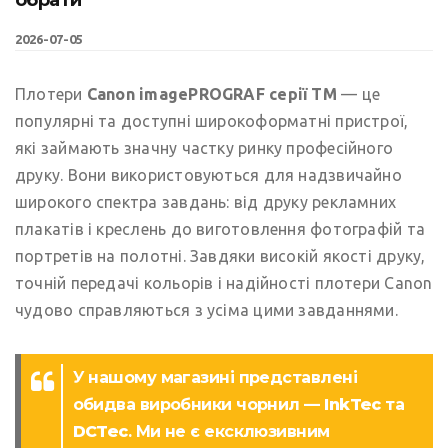
2026-07-05
Плотери
Canon imagePROGRAF серії TM
— це
популярні та доступні широкоформатні пристрої,
які займають значну частку ринку професійного
друку. Вони використовуються для надзвичайно
широкого спектра завдань: від друку рекламних
плакатів і креслень до виготовлення фотографій та
портретів на полотні. Завдяки високій якості друку,
точній передачі кольорів і надійності плотери Canon
чудово справляються з усіма цими завданнями.
У нашому магазині представлені
обидва виробники чорнил —
InkTec
та
DCTec
. Ми не є ексклюзивним