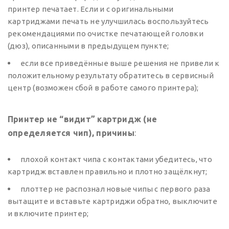
принтер печатает. Если и с оригинальными
картриджами печать не улучшилась воспользуйтесь
рекомендациями по очистке печатающей головки
(дюз), описанными в предыдущем пункте;
если все приведённые выше решения не привели к
положительному результату обратитесь в сервисный
центр (возможен сбой в работе самого принтера);
Принтер не “видит” картридж (не
определяется чип), причины
:
плохой контакт чипа с контактами убедитесь, что
картридж вставлен правильно и плотно защёлкнут;
плоттер не распознал новые чипы с первого раза
вытащите и вставьте картриджи обратно, выключите
и включите принтер;