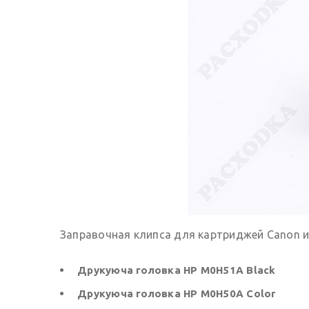
Заправочная клипса для картриджей Canon и
Друкуюча головка HP M0H51A Black
Друкуюча головка HP M0H50A Color