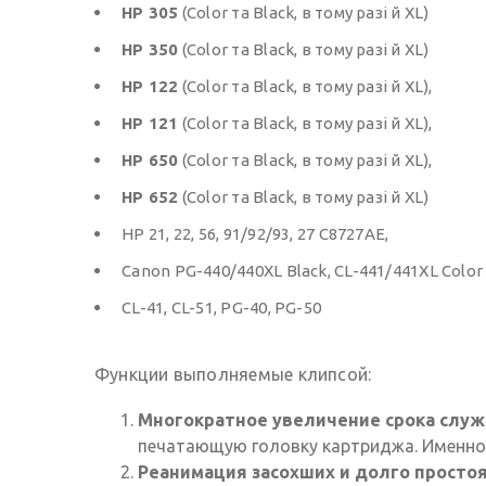
HP 305
(Color та Black, в тому разі й XL)
HP 350
(Color та Black, в тому разі й XL)
HP 122
(Color та Black, в тому разі й XL),
HP 121
(Color та Black, в тому разі й XL),
HP 650
(Color та Black, в тому разі й XL),
HP 652
(Color та Black, в тому разі й XL)
HP 21, 22, 56, 91/92/93, 27 C8727AE,
Canon PG-440/440XL Black, CL-441/441XL Color
CL-41, CL-51, PG-40, PG-50
Функции выполняемые клипсой:
Многократное увеличение срока слу
печатающую головку картриджа. Именно 
Реанимация засохших и долго просто