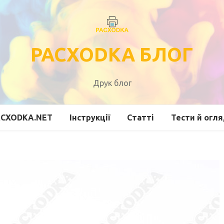
PACXODKA БЛОГ
Друк блог
ACXODKA.NET
Інструкції
Статті
Тести й огл