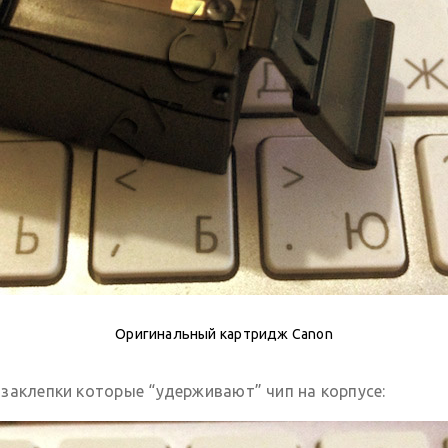
Оригинальный картридж Canon
заклепки которые “удерживают” чип на корпусе: