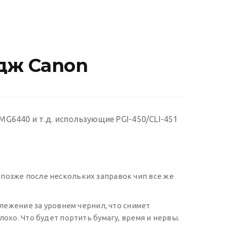
дж Canon
MG6440 и т.д. использующие PGI-450/CLI-451
 позже после нескольких заправок чип все же
ежение за уровнем чернил, что снимет
охо. Что будет портить бумагу, время и нервы.