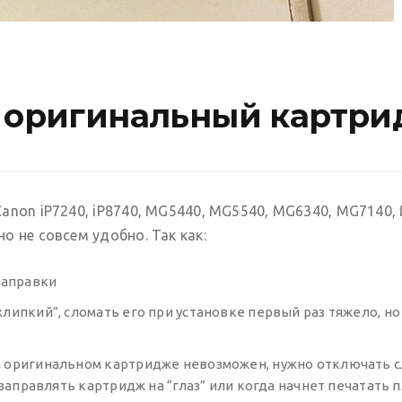
а оригинальный картри
anon iP7240, iP8740, MG5440, MG5540, MG6340, MG7140, 
о не совсем удобно. Так как:
заправки
липкий”, сломать его при установке первый раз тяжело, но
 оригинальном картридже невозможен, нужно отключать сл
аправлять картридж на “глаз” или когда начнет печатать пл