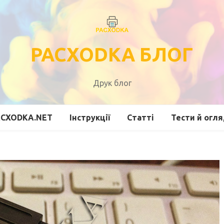
PACXODKA БЛОГ
Друк блог
ACXODKA.NET
Інструкції
Статті
Тести й огл