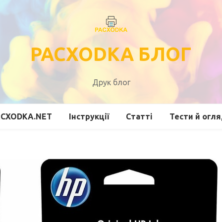
PACXODKA БЛОГ
Друк блог
ACXODKA.NET
Інструкції
Статті
Тести й огл