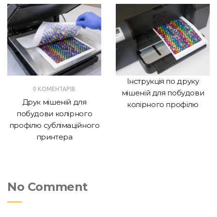
Інструкція по друку
0 КОМЕНТАРІВ
мішеній для побудови
Друк мішеній для
колірного профілю
побудови колірного
профілю сублімаційного
принтера
No Comment