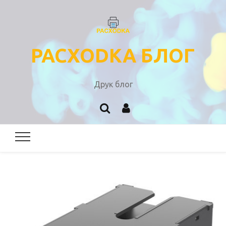
PACXODKA БЛОГ
Друк блог