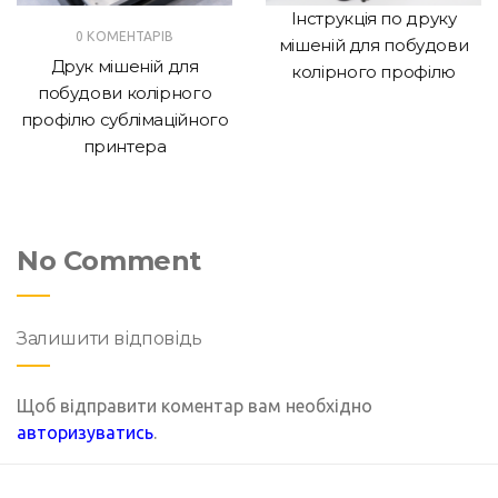
Інструкція по друку
0 КОМЕНТАРІВ
мішеній для побудови
Друк мішеній для
колірного профілю
побудови колірного
профілю сублімаційного
принтера
No Comment
Залишити відповідь
Щоб відправити коментар вам необхідно
авторизуватись
.